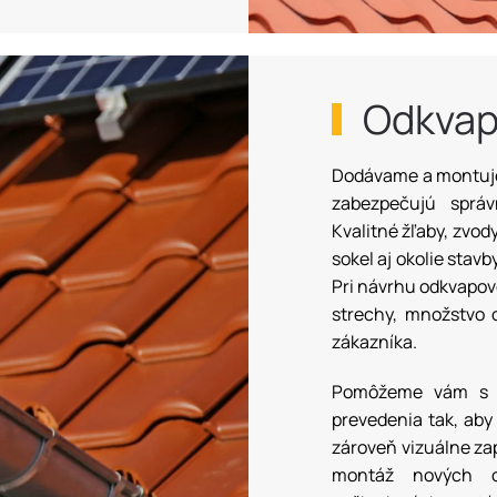
Odkvap
Dodávame a montuj
zabezpečujú sprá
Kvalitné žľaby, zvod
sokel aj okolie sta
Pri návrhu odkvapov
strechy, množstvo 
zákazníka.
Pomôžeme vám s v
prevedenia tak, aby
zároveň vizuálne za
montáž nových o