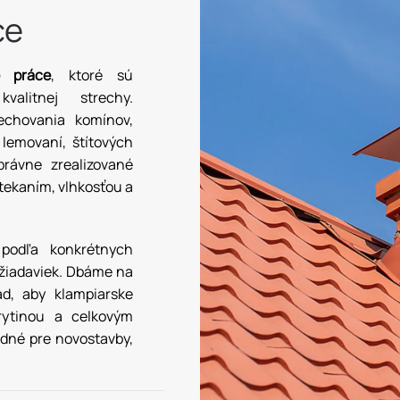
ce
e práce
, ktoré sú
valitnej strechy.
chovania komínov,
 lemovaní, štítových
právne zrealizované
tekaním, vlhkosťou a
 podľa konkrétnych
ožiadaviek. Dbáme na
ad, aby klampiarske
krytinou a celkovým
dné pre novostavby,