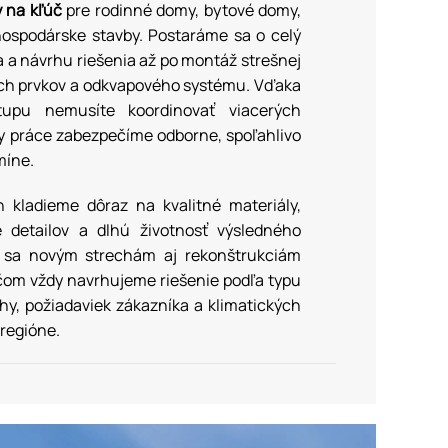
 na kľúč
pre rodinné domy, bytové domy,
hospodárske stavby. Postaráme sa o celý
 a návrhu riešenia až po montáž strešnej
ych prvkov a odkvapového systému. Vďaka
tupu nemusíte koordinovať viacerých
y práce zabezpečíme odborne, spoľahlivo
míne.
ech kladieme dôraz na kvalitné materiály,
 detailov a dlhú životnosť výsledného
e sa novým strechám aj rekonštrukciám
ričom vždy navrhujeme riešenie podľa typu
chy, požiadaviek zákazníka a klimatických
regióne.