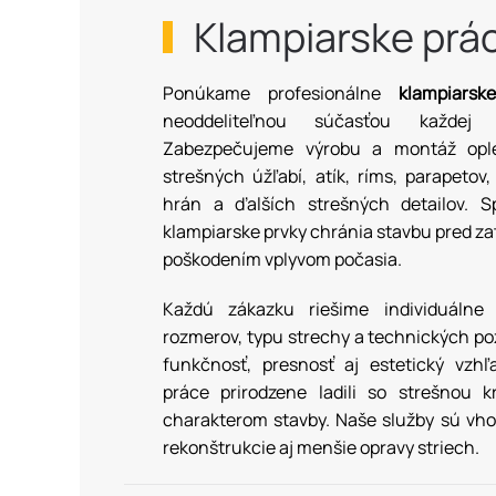
Klampiarske prá
Ponúkame profesionálne
klampiarsk
neoddeliteľnou súčasťou každej k
Zabezpečujeme výrobu a montáž ople
strešných úžľabí, atík, ríms, parapetov,
hrán a ďalších strešných detailov. S
klampiarske prvky chránia stavbu pred za
poškodením vplyvom počasia.
Každú zákazku riešime individuálne
rozmerov, typu strechy a technických p
funkčnosť, presnosť aj estetický vzhľ
práce prirodzene ladili so strešnou 
charakterom stavby. Naše služby sú vho
rekonštrukcie aj menšie opravy striech.