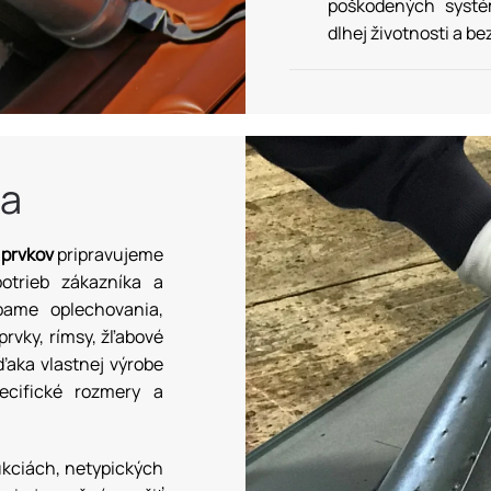
poškodených systé
dlhej životnosti a b
ba
 prvkov
pripravujeme
otrieb zákazníka a
bame oplechovania,
 prvky, rímsy, žľabové
ďaka vlastnej výrobe
cifické rozmery a
ukciách, netypických