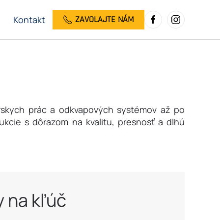
Kontakt
ZAVOLAJTE NÁM
iarskych prác a odkvapových systémov až po
ukcie s dôrazom na kvalitu, presnosť a dlhú
 na kľúč