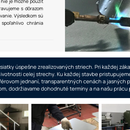
 nie je možné použiť
pravujeme s dôrazom
ovanie. Výsledkom sú
 spoľahlivo chránia
atky úspešne zrealizovaných striech. Pri každej zákaz
ivotnosti celej strechy. Ku každej stavbe pristupujem
a férovom jednaní, transparentných cenách a jasných
om, dodržiavame dohodnuté termíny a na našu prácu