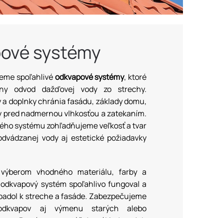
ové systémy
eme spoľahlivé
odkvapové systémy
, ktoré
vny odvod dažďovej vody zo strechy.
y a doplnky chránia fasádu, základy domu,
vby pred nadmernou vlhkosťou a zatekaním.
ého systému zohľadňujeme veľkosť a tvar
odvádzanej vody aj estetické požiadavky
ýberom vhodného materiálu, farby a
 odkvapový systém spoľahlivo fungoval a
padol k streche a fasáde. Zabezpečujeme
dkvapov aj výmenu starých alebo