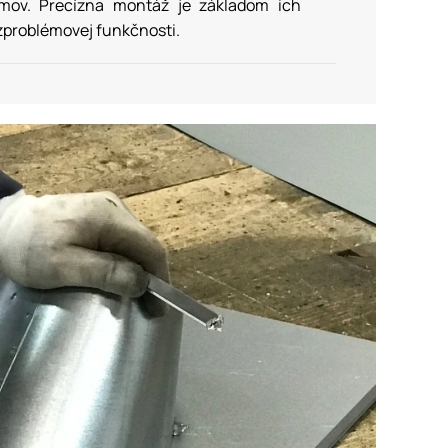
mov. Precízna montáž je základom ich
ezproblémovej funkčnosti.