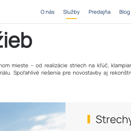
O nás
Služby
Predajňa
Blog
žieb
om mieste – od realizácie striech na kľúč, klamp
álu. Spoľahlivé riešenia pre novostavby aj rekonštr
Strechy