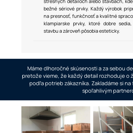
strešných detailoch alebo stavbách, kde
bežné sériové prvky. Každý výrobok pri
na presnosť, funkčnosť a kvalitné sprac
klampiarske prvky, ktoré dobre sedia,
stavbu a zároveň pôsobia esteticky.
Máme dlhoročné skúsenosti a za sebou desi
pretože vieme, že každý detail rozhoduje o ž
podľa potrieb zákazníka. Zakladáme si n
spoľahlivým partner