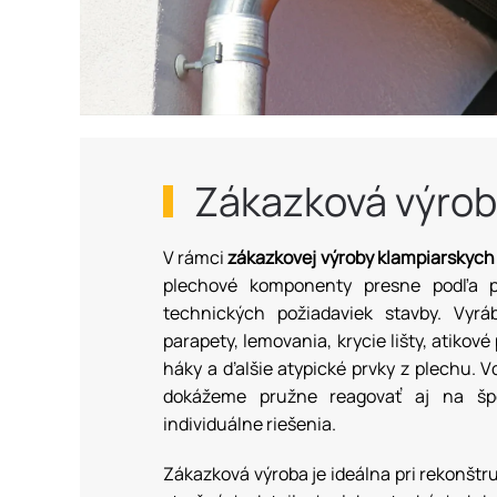
Zákazková výro
V rámci
zákazkovej výroby klampiarskych
plechové komponenty presne podľa p
technických požiadaviek stavby. Vyrá
parapety, lemovania, krycie lišty, atikové
háky a ďalšie atypické prvky z plechu. V
dokážeme pružne reagovať aj na špe
individuálne riešenia.
Zákazková výroba je ideálna pri rekonštr