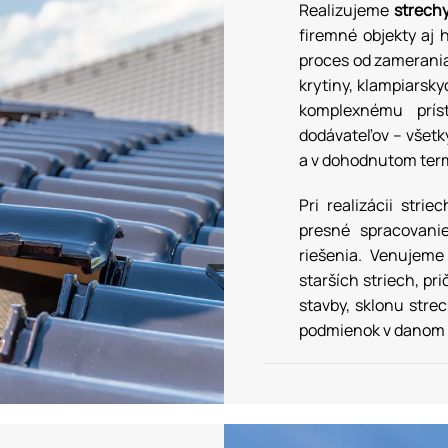
Realizujeme
strechy
firemné objekty aj 
proces od zamerania
krytiny, klampiarsk
komplexnému prís
dodávateľov – všetk
a v dohodnutom ter
Pri realizácii stri
presné spracovanie
riešenia. Venujem
starších striech, p
stavby, sklonu stre
podmienok v danom 