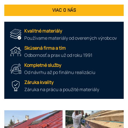
VIAC O NÁS
Kvalitné materiály
Používame materiály od overených výrobcov
Skúsená firma a tím
Odbornosť a prax už od roku 1991
Kompletné služby
Od návrhu až po finálnu realizáciu
Záruka kvality
Záruka na prácu a použité materiály