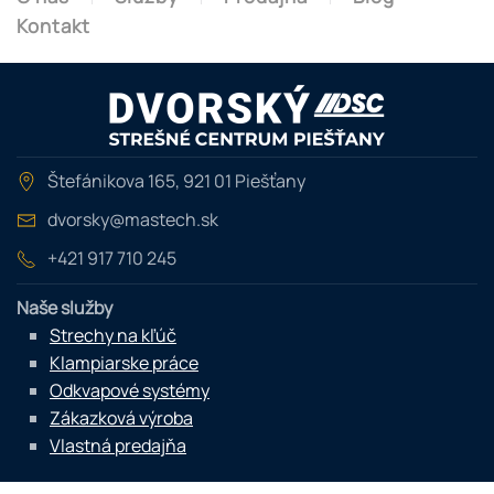
Kontakt
Štefánikova 165, 921 01 Piešťany
dvorsky@mastech.sk
+421 917 710 245
Naše služby
Strechy na kľúč
Klampiarske práce
Odkvapové systémy
Zákazková výroba
Vlastná predajňa